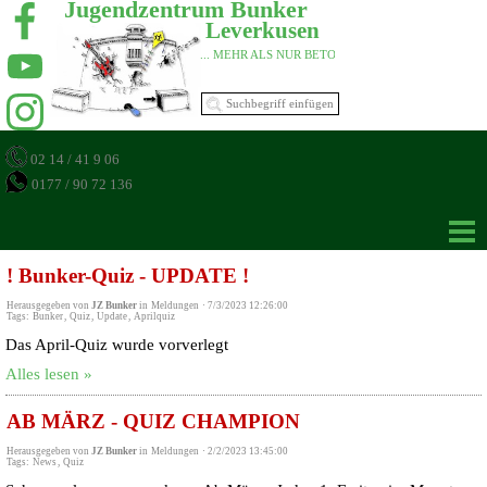
Jugendzentrum Bunker 
Leverkusen 
... MEHR ALS NUR BETON 
02 14 / 41 9 06
0177 / 90 72 136
! Bunker-Quiz - UPDATE !
Herausgegeben von
JZ Bunker
in
Meldungen
·
7/3/2023 12:26:00
Tags:
Bunker
,
Quiz
,
Update
,
Aprilquiz
Das April-Quiz wurde vorverlegt
Alles lesen »
AB MÄRZ - QUIZ CHAMPION
Herausgegeben von
JZ Bunker
in
Meldungen
·
2/2/2023 13:45:00
Tags:
News
,
Quiz