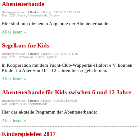
Abenteuerbande
Herausgegeben von
JZ Bunker
in
Kinder
·
19/11/2020 12:55:00
Tags:
2020
,
Kinder
,
Abenteuerbande
,
Termine
Hier sind nun die neuen Angebote der Abenteuerbande:
Alles lesen »
Segelkurs für Kids
Herausgegeben von
JZ Bunker
in
Kinder
·
25/9/2020 11:42:00
Tags:
2020
,
Live&Action
,
Kinder
,
Segelkurs
In Kooperation mit dem Yacht-Club-Wuppertal-Hitdorf e.V. können
Kinder im Alter von 10 – 12 Jahren hier segeln lernen.
Alles lesen »
Abenteuerbande für Kids zwischen 6 und 12 Jahre
Herausgegeben von
JZ Bunker
in
Kinder
·
9/3/2020 12:46:00
Tags:
Kinder
,
2020
,
Abenteuerbande
Hier das aktuelle Programm der Abenteuerbande:
Alles lesen »
Kinderspielefest 2017