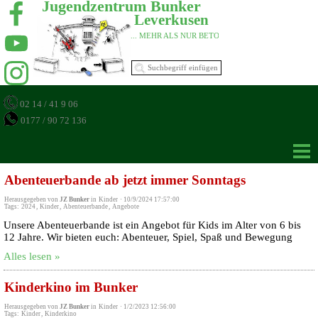
Jugendzentrum Bunker 
Leverkusen 
... MEHR ALS NUR BETON 
02 14 / 41 9 06
0177 / 90 72 136
Abenteuerbande ab jetzt immer Sonntags
Herausgegeben von
JZ Bunker
in
Kinder
·
10/9/2024 17:57:00
Tags:
2024
,
Kinder
,
Abenteuerbande
,
Angebote
Unsere Abenteuerbande ist ein Angebot für Kids im Alter von 6 bis
12 Jahre. Wir bieten euch: Abenteuer, Spiel, Spaß und Bewegung
Alles lesen »
Kinderkino im Bunker
Herausgegeben von
JZ Bunker
in
Kinder
·
1/2/2023 12:56:00
Tags:
Kinder
,
Kinderkino