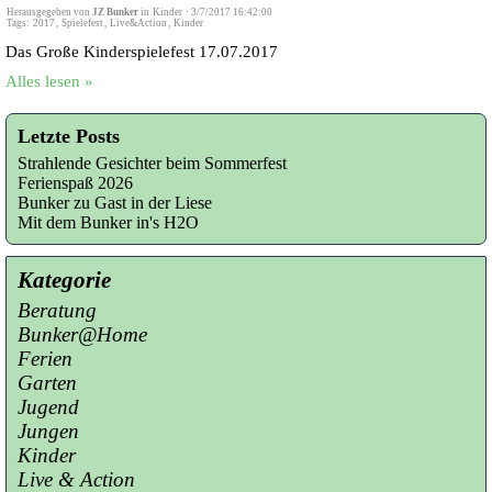
Herausgegeben von
JZ Bunker
in
Kinder
·
3/7/2017 16:42:00
Tags:
2017
,
Spielefest
,
Live&Action
,
Kinder
Das Große Kinderspielefest 17.07.2017
Alles lesen »
Letzte Posts
Strahlende Gesichter beim Sommerfest
Ferienspaß 2026
Bunker zu Gast in der Liese
Mit dem Bunker in's H2O
Kategorie
Beratung
Bunker@Home
Ferien
Garten
Jugend
Jungen
Kinder
Live & Action