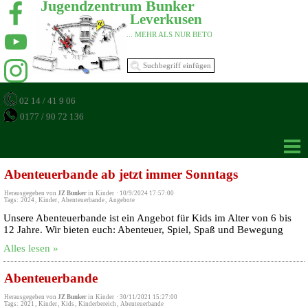
Jugendzentrum Bunker 
Leverkusen 
... MEHR ALS NUR BETON 
02 14 / 41 9 06
0177 / 90 72 136
Abenteuerbande ab jetzt immer Sonntags
Herausgegeben von
JZ Bunker
in
Kinder
·
10/9/2024 17:57:00
Tags:
2024
,
Kinder
,
Abenteuerbande
,
Angebote
Unsere Abenteuerbande ist ein Angebot für Kids im Alter von 6 bis
12 Jahre. Wir bieten euch: Abenteuer, Spiel, Spaß und Bewegung
Alles lesen »
Abenteuerbande
Herausgegeben von
JZ Bunker
in
Kinder
·
30/11/2021 15:27:00
Tags:
2021
,
Kinder
,
Kids
,
Kinderbereich
,
Abenteuerbande