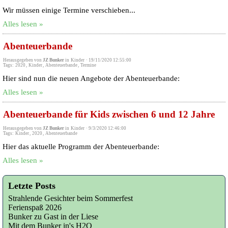
Wir müssen einige Termine verschieben...
Alles lesen »
Abenteuerbande
Herausgegeben von
JZ Bunker
in
Kinder
·
19/11/2020 12:55:00
Tags:
2020
,
Kinder
,
Abenteuerbande
,
Termine
Hier sind nun die neuen Angebote der Abenteuerbande:
Alles lesen »
Abenteuerbande für Kids zwischen 6 und 12 Jahre
Herausgegeben von
JZ Bunker
in
Kinder
·
9/3/2020 12:46:00
Tags:
Kinder
,
2020
,
Abenteuerbande
Hier das aktuelle Programm der Abenteuerbande:
Alles lesen »
Letzte Posts
Strahlende Gesichter beim Sommerfest
Ferienspaß 2026
Bunker zu Gast in der Liese
Mit dem Bunker in's H2O