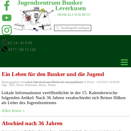
Jugendzentrum Bunker 
Leverkusen 
... MEHR ALS NUR BETON 
02 14 / 41 9 06
0177 / 90 72 136
Ein Leben für den Bunker und die Jugend
Herausgegeben von
Lokale Informationen-Rheinische Anzeigenblätter
in
Presse
·
14/4/2025 10:08:00
Tags:
2025
,
Presse
,
Ruhestand
,
Reiner
,
Hilken
Lokale Informationen veröffentlichte in der 15. Kalenderwoche
folgenden Artikel: Nach 36 Jahren verabschiedet sich Reiner Hilken
als Leiter des Jugendzentrums
Alles lesen »
Abschied nach 36 Jahren