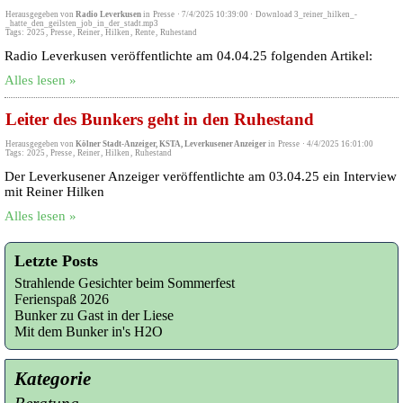
Herausgegeben von
Radio Leverkusen
in
Presse
·
7/4/2025 10:39:00
·
Download 3_reiner_hilken_-
_hatte_den_geilsten_job_in_der_stadt.mp3
Tags:
2025
,
Presse
,
Reiner
,
Hilken
,
Rente
,
Ruhestand
Radio Leverkusen veröffentlichte am 04.04.25 folgenden Artikel:
Alles lesen »
Leiter des Bunkers geht in den Ruhestand
Herausgegeben von
Kölner Stadt-Anzeiger, KSTA, Leverkusener Anzeiger
in
Presse
·
4/4/2025 16:01:00
Tags:
2025
,
Presse
,
Reiner
,
Hilken
,
Ruhestand
Der Leverkusener Anzeiger veröffentlichte am 03.04.25 ein Interview
mit Reiner Hilken
Alles lesen »
Letzte Posts
Strahlende Gesichter beim Sommerfest
Ferienspaß 2026
Bunker zu Gast in der Liese
Mit dem Bunker in's H2O
Kategorie