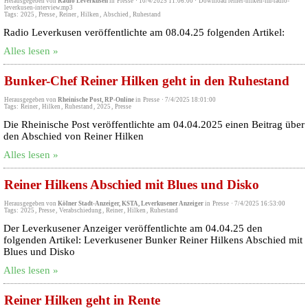
Herausgegeben von
Radio Leverkusen
in
Presse
·
10/4/2025 11:06:00
·
Download reiner-hilken-im-radio-
leverkusen-interview.mp3
Tags:
2025
,
Presse
,
Reiner
,
Hilken
,
Abschied
,
Ruhestand
Radio Leverkusen veröffentlichte am 08.04.25 folgenden Artikel:
Alles lesen »
Bunker-Chef Reiner Hilken geht in den Ruhestand
Herausgegeben von
Rheinische Post, RP-Online
in
Presse
·
7/4/2025 18:01:00
Tags:
Reiner
,
Hilken
,
Ruhestand
,
2025
,
Presse
Die Rheinische Post veröffentlichte am 04.04.2025 einen Beitrag über
den Abschied von Reiner Hilken
Alles lesen »
Reiner Hilkens Abschied mit Blues und Disko
Herausgegeben von
Kölner Stadt-Anzeiger, KSTA, Leverkusener Anzeiger
in
Presse
·
7/4/2025 16:53:00
Tags:
2025
,
Presse
,
Verabschiedung
,
Reiner
,
Hilken
,
Ruhestand
Der Leverkusener Anzeiger veröffentlichte am 04.04.25 den
folgenden Artikel: Leverkusener Bunker Reiner Hilkens Abschied mit
Blues und Disko
Alles lesen »
Reiner Hilken geht in Rente