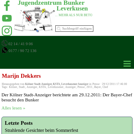
Jugendzentrum Bunker 
Leverkusen 
... MEHR ALS NUR BETON 
02 14 / 41 9 06
0177 / 90 72 136
Marijn Dekkers
Herausgegeben von
Kölner Stadt-Anzeiger, KSTA, Leverkusener Anzeiger
in
Presse
·
29/12/2011 17:46:00
Tags:
Kölner
,
Stadt
,
Anzeiger
,
KSTA
,
Leverkusener
,
Anzeiger
,
Presse
,
2011
,
Bayer
,
Chef
Der Kölner Stadt-Anzeiger berichtete am 29.12.2011: Der Bayer-Chef
besucht den Bunker
Alles lesen »
Letzte Posts
Strahlende Gesichter beim Sommerfest