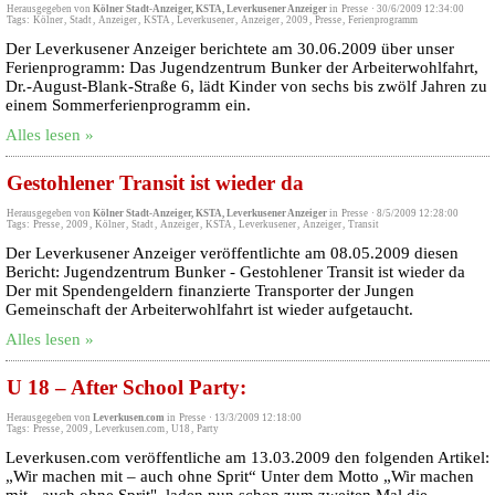
Herausgegeben von
Kölner Stadt-Anzeiger, KSTA, Leverkusener Anzeiger
in
Presse
·
30/6/2009 12:34:00
Tags:
Kölner
,
Stadt
,
Anzeiger
,
KSTA
,
Leverkusener
,
Anzeiger
,
2009
,
Presse
,
Ferienprogramm
Der Leverkusener Anzeiger berichtete am 30.06.2009 über unser
Ferienprogramm: Das Jugendzentrum Bunker der Arbeiterwohlfahrt,
Dr.-August-Blank-Straße 6, lädt Kinder von sechs bis zwölf Jahren zu
einem Sommerferienprogramm ein.
Alles lesen »
Gestohlener Transit ist wieder da
Herausgegeben von
Kölner Stadt-Anzeiger, KSTA, Leverkusener Anzeiger
in
Presse
·
8/5/2009 12:28:00
Tags:
Presse
,
2009
,
Kölner
,
Stadt
,
Anzeiger
,
KSTA
,
Leverkusener
,
Anzeiger
,
Transit
Der Leverkusener Anzeiger veröffentlichte am 08.05.2009 diesen
Bericht: Jugendzentrum Bunker - Gestohlener Transit ist wieder da
Der mit Spendengeldern finanzierte Transporter der Jungen
Gemeinschaft der Arbeiterwohlfahrt ist wieder aufgetaucht.
Alles lesen »
U 18 – After School Party:
Herausgegeben von
Leverkusen.com
in
Presse
·
13/3/2009 12:18:00
Tags:
Presse
,
2009
,
Leverkusen.com
,
U18
,
Party
Leverkusen.com veröffentliche am 13.03.2009 den folgenden Artikel:
„Wir machen mit – auch ohne Sprit“ Unter dem Motto „Wir machen