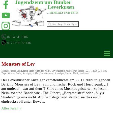
Jugendzentrum Bunker 
Leverkusen 
... MEHR ALS NUR BETON 
02 14 / 41 9 06
0177 / 90 72 136
Monsters of Lev
Herausgegeben von
Kölner Stadt-Anzeiger, KSTA, Leverkusener Anzeiger
in
Presse
·
22/11/2009 12:51:00
Tags:
Kölner
,
Stadt
,
Anzeiger
,
KSTA
,
Leverkusener
,
Anzeiger
,
Presse
,
2009
,
Jubiläum
Der Leverkusener Anzeiger veröffentlichte am 22.11.2009 folgenden
Bericht: Monsters of Lev: Symphonischer Rock und Horrorpunk „ I
am undead“, war auf dem T-Shirt eines Musikbegeisterten zu lesen.
Nein, tot sind Bands wie „The Other“, „Bergmeister“ oder „Sky's
Shadow“ gewiss nicht. Am Samstagabend stellten sie dies auch
eindrucksvoll unter Beweis.
Alles lesen »