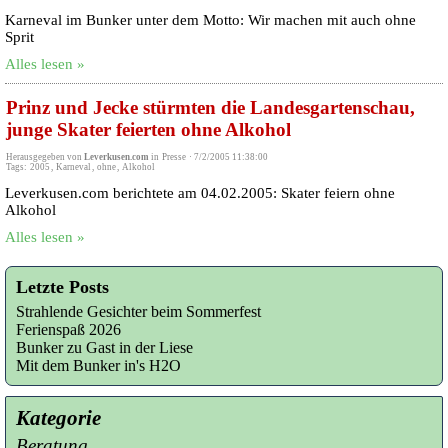
Karneval im Bunker unter dem Motto: Wir machen mit auch ohne
Sprit
Alles lesen »
Prinz und Jecke stürmten die Landesgartenschau,
junge Skater feierten ohne Alkohol
Herausgegeben von
Leverkusen.com
in
Presse
·
7/2/2005 11:38:00
Tags:
2005
,
Karneval
,
ohne
,
Alkohol
Leverkusen.com berichtete am 04.02.2005: Skater feiern ohne
Alkohol
Alles lesen »
Letzte Posts
Strahlende Gesichter beim Sommerfest
Ferienspaß 2026
Bunker zu Gast in der Liese
Mit dem Bunker in's H2O
Kategorie
Beratung