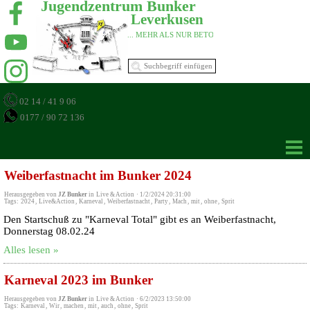
Jugendzentrum Bunker 
Leverkusen 
... MEHR ALS NUR BETON 
02 14 / 41 9 06
0177 / 90 72 136
Weiberfastnacht im Bunker 2024
Herausgegeben von
JZ Bunker
in
Live & Action
·
1/2/2024 20:31:00
Tags:
2024
,
Live&Action
,
Karneval
,
Weiberfastnacht
,
Party
,
Mach
,
mit
,
ohne
,
Sprit
Den Startschuß zu "Karneval Total" gibt es an Weiberfastnacht,
Donnerstag 08.02.24
Alles lesen »
Karneval 2023 im Bunker
Herausgegeben von
JZ Bunker
in
Live & Action
·
6/2/2023 13:50:00
Tags:
Karneval
,
Wir
,
machen
,
mit
,
auch
,
ohne
,
Sprit