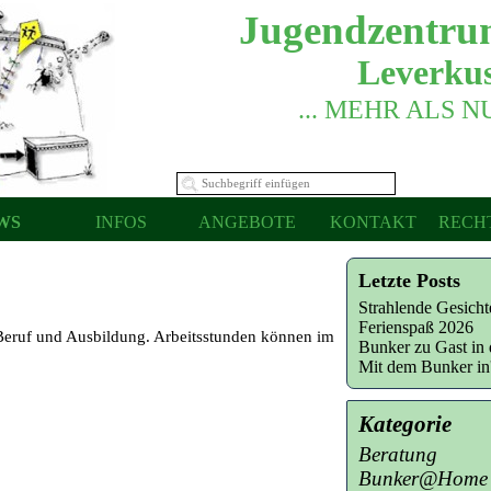
Jugendzentru
Leverkus
... MEHR ALS 
WS
INFOS
ANGEBOTE
KONTAKT
RECH
Letzte Posts
Strahlende Gesich
Ferienspaß 2026
 Beruf und Ausbildung. Arbeitsstunden können im
Bunker zu Gast in 
Mit dem Bunker i
Kategorie
Beratung
Bunker@Home