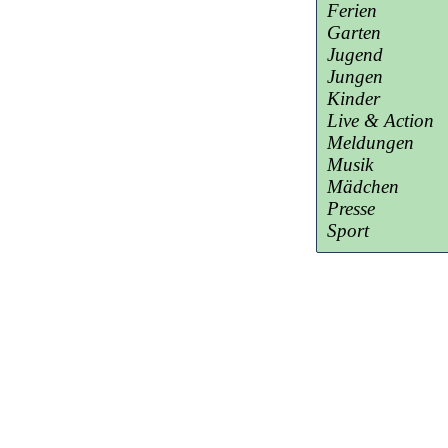
Ferien
Garten
Jugend
Jungen
Kinder
Live & Action
Meldungen
Musik
Mädchen
Presse
Sport