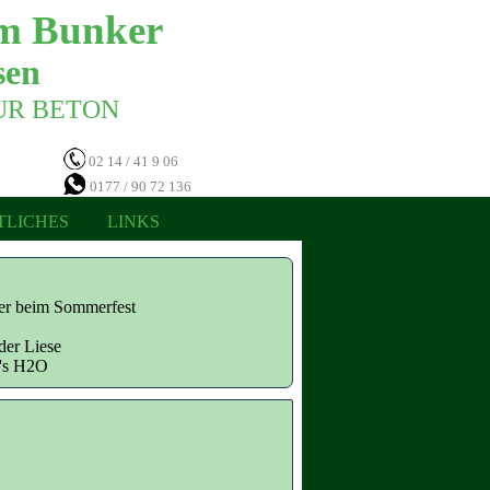
m Bunker 
en 
NUR BETON 
02 14 / 41 9 06
0177 / 90 72 136
TLICHES
LINKS
ter beim Sommerfest
der Liese
n's H2O