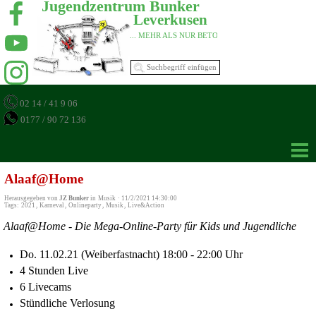
Jugendzentrum Bunker 
Leverkusen 
... MEHR ALS NUR BETON 
02 14 / 41 9 06
0177 / 90 72 136
Alaaf@Home
Herausgegeben von
JZ Bunker
in
Musik
·
11/2/2021 14:30:00
Tags:
2021
,
Karneval
,
Onlineparty
,
Musik
,
Live&Action
Alaaf@Home - Die Mega-Online-Party für Kids und Jugendliche
Do. 11.02.21 (Weiberfastnacht) 18:00 - 22:00 Uhr
4 Stunden Live
6 Livecams
Stündliche Verlosung