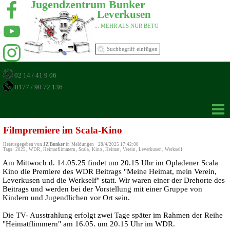
Jugendzentrum Bunker 
Leverkusen 
... MEHR ALS NUR BETON 
02 14 / 41 9 06
0177 / 90 72 136
Filmpremiere im Scala-Kino
Herausgegeben von
JZ Bunker
in
Meldungen
·
28/4/2025 17:42:00
Tags:
2025
,
WDR
,
Heimatflimmern
,
Scala
,
Kino
,
Heimat
,
Verein
,
Leverkusen
,
Werkself
Am Mittwoch d. 14.05.25 findet um 20.15 Uhr im Opladener Scala
Kino die Premiere des WDR Beitrags "Meine Heimat, mein Verein,
Leverkusen und die Werkself" statt. Wir waren einer der Drehorte des
Beitrags und werden bei der Vorstellung mit einer Gruppe von
Kindern und Jugendlichen vor Ort sein.
Die TV- Ausstrahlung erfolgt zwei Tage später im Rahmen der Reihe
"Heimatflimmern" am 16.05. um 20.15 Uhr im WDR.