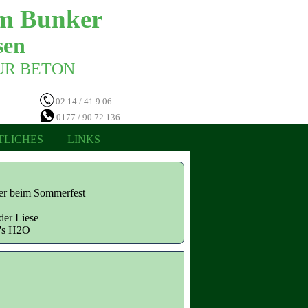
m Bunker 
en 
NUR BETON 
02 14 / 41 9 06
0177 / 90 72 136
TLICHES
LINKS
ter beim Sommerfest
der Liese
n's H2O