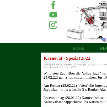
HOME
NE
Karneval - Spezial 2022
Herausgegeben von
JZ Bunker
in
Meldungen
·
21/2/2022 15:34:00
Tags:
Karneval
,
Tolle
,
Tage
,
2022
Wir bieten Euch über die "tollen Tage" nä
24.02.22) geht's los mit schminken, Just
Am Freitag (25.02.22) "feiert" die Jugen
Jugendzentrums wünscht 3 x Bunker Alaaf
Rosenmontag (28.02.22) Karnevalsrätsel u
Karnevalsschnappschüsse. Es warten tolle 