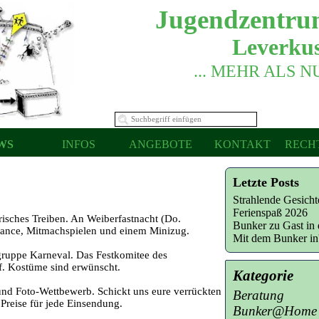
Jugendzentru
Leverkus
... MEHR ALS 
WS
INFOS
ANGEBOTE
KONTAKT
RECH
Letzte Posts
Strahlende Gesich
Ferienspaß 2026
rrisches Treiben. An Weiberfastnacht (Do.
Bunker zu Gast in 
 Dance, Mitmachspielen und einem Minizug.
Mit dem Bunker i
dgruppe Karneval. Das Festkomitee des
. Kostüme sind erwünscht.
Kategorie
nd Foto-Wettbewerb. Schickt uns eure verrückten
Beratung
Preise für jede Einsendung.
Bunker@Home