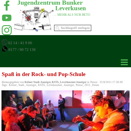
Jugendzentrum Bunker 
Leverkusen 
... MEHR ALS NUR BETON 
02 14 / 41 9 06
0177 / 90 72 136
Spaß in der Rock- und Pop-Schule
Herausgegeben von
Kölner Stadt-Anzeiger, KSTA, Leverkusener Anzeiger
in
Presse
·
31/8/2011 17:36:00
Tags:
Kölner
,
Stadt
,
Anzeiger
,
KSTA
,
Leverkusener
,
Anzeiger
,
Presse
,
2011
,
Ferien