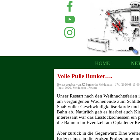
HOME
NE
Volle Pulle Bunker….
Herausgegeben von
JZ Bunker
in
Meldungen
·
17/1/2026 09:13:00
Tags:
2026
,
Meldungen
,
Restart
Unser Restart nach den Weihnachtsferien 
am vergangenen Wochenende zum Schlitten
Spaß voller Geschwindigkeitsrekorde und
Bahn ab. Natürlich gab es hierbei auch K
interessant war das Eisstockschiessen ein 
die Bahnen im Eventzelt am Opladener Res
Aber zurück in die Gegenwart: Eine weite
Erdgeschoss in die großen Proberäume im