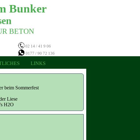
m Bunker 
en 
NUR BETON 
02 14 / 41 9 06
0177 / 90 72 136
TLICHES
LINKS
ter beim Sommerfest
der Liese
n's H2O