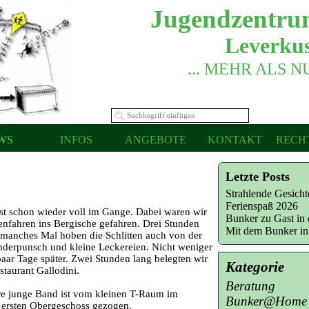
Jugendzentru
Leverkus
... MEHR ALS 
WS
INFOS
ANGEBOTE
KONTAKT
RECH
Letzte Posts
Strahlende Gesich
Ferienspaß 2026
ist schon wieder voll im Gange. Dabei waren wir
Bunker zu Gast in 
fahren ins Bergische gefahren. Drei Stunden
Mit dem Bunker i
 manches Mal hoben die Schlitten auch von der
inderpunsch und kleine Leckereien.
Nicht weniger
paar Tage später. Zwei Stunden lang belegten wir
Kategorie
taurant Gallodini.
Beratung
re junge Band ist vom kleinen T-Raum im
Bunker@Home
 ersten Obergeschoss gezogen.